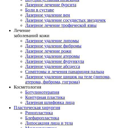
Лазерное лечение бурсита
Боли в суставе
Лазерное удаление вен
Лазерное удаление сосудистых звездочек
Лазерное лечение трофической язвы
Лечение
заболеваний кожи
Лазерное удаление липомы
Лазерное удаление фибромы
Лазерное лечение рожи
Лазерное удаление атеромы
Лазерное удаление фурункула
Лазерное удаление абсцесса
Симптомы и лечения панариция пальца
Лазерное удаление шишок на теле (липома,
атерома, фиброма, гигрома)
Косметология
Ботулинотерапия
Контурная пластика
Лазерная шлифовка лица
Пластическая хирургия
Ринопластика
Блефаропластика
Липосакция лица и тела