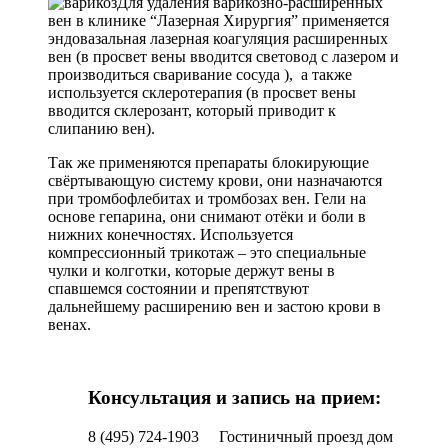
Для удаления варикозно-расширенных
вен в клинике “Лазерная Хирургия” применяется
эндовазальная лазерная коагуляция расширенных
вен (в просвет вены вводится световод с лазером и
производиться сваривание сосуда ), а также
используется склеротерапия (в просвет вены
вводится склерозант, который приводит к
слипанию вен).
Так же применяются препараты блокирующие
свёртывающую систему крови, они назначаются
при тромбофлебитах и тромбозах вен. Гели на
основе гепарина, они снимают отёки и боли в
нижних конечностях. Используется
компрессионный трикотаж – это специальные
чулки и колготки, которые держут вены в
спавшемся состоянии и препятствуют
дальнейшему расширению вен и застою крови в
венах.
Консультация и запись на прием:
8 (495) 724-1903
Гостиничный проезд дом