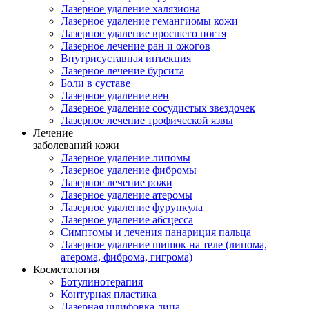
Лазерное удаление халязиона
Лазерное удаление гемангиомы кожи
Лазерное удаление вросшего ногтя
Лазерное лечение ран и ожогов
Внутрисуставная инъекция
Лазерное лечение бурсита
Боли в суставе
Лазерное удаление вен
Лазерное удаление сосудистых звездочек
Лазерное лечение трофической язвы
Лечение
заболеваний кожи
Лазерное удаление липомы
Лазерное удаление фибромы
Лазерное лечение рожи
Лазерное удаление атеромы
Лазерное удаление фурункула
Лазерное удаление абсцесса
Симптомы и лечения панариция пальца
Лазерное удаление шишок на теле (липома,
атерома, фиброма, гигрома)
Косметология
Ботулинотерапия
Контурная пластика
Лазерная шлифовка лица