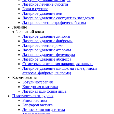
Лазерное лечение бурсита
Боли в суставе
Лазерное удаление вен
Лазерное удаление сосудистых звездочек
Лазерное лечение трофической язвы
Лечение
заболеваний кожи
Лазерное удаление липомы
Лазерное удаление фибромы
Лазерное лечение рожи
Лазерное удаление атеромы
Лазерное удаление фурункула
Лазерное удаление абсцесса
Симптомы и лечения панариция пальца
Лазерное удаление шишок на теле (липома,
атерома, фиброма, гигрома)
Косметология
Ботулинотерапия
Контурная пластика
Лазерная шлифовка лица
Пластическая хирургия
Ринопластика
Блефаропластика
Липосакция лица и тела