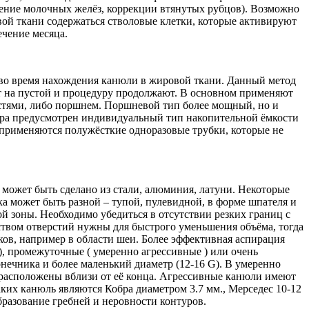
чение молочных желёз, коррекции втянутых рубцов). Возможно
ой ткани содержаться стволовые клетки, которые активируют
ечение месяца.
во время нахождения канюли в жировой ткани. Данный метод
ют на пустой и процедуру продолжают. В основном применяют
астями, либо поршнем. Поршневой тип более мощный, но и
тора предусмотрен индивидуальный тип накопительной ёмкости
и применяются полужёсткие одноразовые трубки, которые не
может быть сделано из стали, алюминия, латуни. Некоторые
 может быть разной – тупой, пулевидной, в форме шпателя и
й зоны. Необходимо убедиться в отсутствии резких границ с
твом отверстий нужны для быстрого уменьшения объёма, тогда
ов, например в области шеи. Более эффективная аспирация
), промежуточные ( умеренно агрессивные ) или очень
нечника и более маленький диаметр (12-16 G). В умеренно
е расположены вблизи от её конца. Агрессивные канюли имеют
ких канюль являются Кобра диаметром 3.7 мм., Мерседес 10-12
разование гребней и неровности контуров.