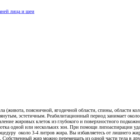
аней лица и шеи
а (живота, поясничной, ягодичной области, спины, области кол
дтянутым, эстетичным. Реабилитационный период занимает окол
аление жировых клеток из глубокого и поверхностного подкожно
ботка одной или нескольких зон. При помощи липоаспирации уд
роцедуру около 3-4 литров жира. Вы избавляетесь от лишнего ж
й. Собственный жир можно перемещать из одной части тела в д