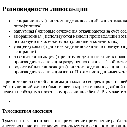
Разновидности липосакций
аспирационная (при этом виде липосакций, жир откачива
липофилинга)
вакуумная ( жировые отложения откачиваются за счёт со
вибрационная ( используются канюли производящие возв
используется в основном на туловище и конечностях)
ультразвуковая ( при этом виде липосакции используется
аспирации)
лазерная липосакция ( при этом виде липосакции в подк
производится аспирация разрушенного жира. Такой метод
водоструйная липосакция (при этом виде липосакции в 
производится аспирация жира. Но этот метод применяетс
При помощи лазерной липосакции можно скорректировать шейно
Убрать лишний жир в области шеи, скорректировать двойной по
недели необходимо носить компрессионное бельё. Вы можете за
Тумесцентная анестезия
Тумесцентная анестезия – это применение применение разбавле
анестезия в настоящее время используется в основном при ли