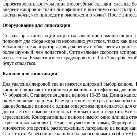
корректировать контуры лица (носогубные складки, слёзные б
введение жировой ткани-липофилинг в височную область при л
клетки кожи, что приводит к омоложению кожи). После липоса
Оборудование для липосакции
Сначала эры липосакции жир отсасывали при помощи шприца. 
подходит для сбора жира из небольших участков, таких как щ
механические аспираторы для ускорения и облегчения процесс
более шумный, чем лопастной. Оптимальные скорости аспираци
из пластика. Емкости имеют градуировку от 1 до 3 литров, чт
будут спадаться.
Канюли для липосакции
Для удаления жировой ткани имеется широкий выбор канюль. К
канюли покрывают нитридом циркония или тефлоном для повыш
V- образной. Стандартная длина канюли 10-35 см. Длина канюл
окружающими тканями. Размер и количество расположенных от
как небольшие канюли с одним отверстием применяются для сг
достигается с помощью канюль с множеством отверстий. Все к
агрессивные. Консервативные канюли имеют одно или два отве
агрессивных канюлях ( Техас с двумя отверстиями, Форнер и с
множество отверстий, расположенных латерально на конце кан
G и Пинто. Агрессивные канюли большого диаметра (4-5 мм) в