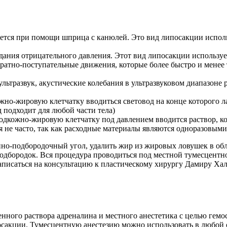
ется при помощи шприца с канюлей. Это вид липосакции исполь
здания отрицательного давления. Этот вид липосакции использу
ратно-поступательные движения, которые более быстро и менее 
 ультразвук, акустические колебания в ультразвуковом диапазон
ожно-жировую клетчатку вводиться световод на конце которого л
 подходит для любой части тела)
подкожно-жировую клетчатку под давлением вводится раствор, к
я не часто, так как расходные материалы являются одноразовыми
-подбородочный угол, удалить жир из жировых ловушек в облас
дбородок. Вся процедура проводиться под местной тумесцентной 
писаться на консультацию к пластическому хирургу Дамиру Хали
нного раствора адреналина и местного анестетика с целью гемо
посакции. Тумесцентную анестезию можно использовать в любой 