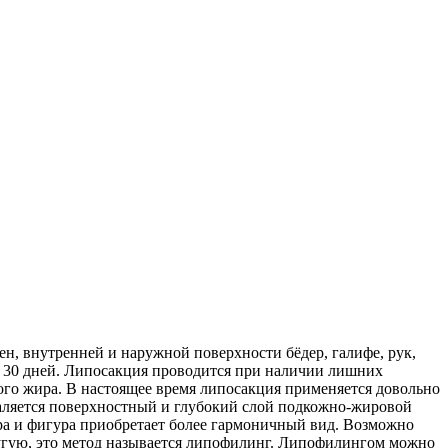
ен, внутренней и наружной поверхности бёдер, галифе, рук,
о 30 дней. Липосакция проводится при наличии лишних
го жира. В настоящее время липосакция применяется довольно
аляется поверхностный и глубокий слой подкожно-жировой
ира и фигура приобретает более гармоничный вид. Возможно
ругую, это метод называется липофилинг. Липофилингом можно