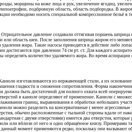
орозды, морщины на коже лица и рук, увеличение ягодиц, увели
ипоатрофии, подбровную область, область подбородка. В жиров
кции необходимо носить специальной компрессионное бельё в т
Отрицательное давление создавали оттягивая поршень шприца 
еки или область шеи. После заполнения шприца жиром его меня
а удаления жира. Такие насосы приводятся в действие либо лоп
и достигаются при давлении 74 см рт. ст. Для каждого аспира
обы определять количество удаляемого жира. Во время аспираци
анюли изготавливаются из нержавеющей стали, а их основание 
ения гладкости и снижения сопротивления. Форма наконечника
и должна быть достаточной для полного охвата всей оперируемо
верстий в канюле определяют её применение. Канюли с множес
лаживания границ, выравнивания и обработки небольших участк
анюли можно разделить на консервативные ( менее агрессивные 
рстия, обычно расположенные с тыльной стороны вдали от нако
тандартная с двумя отверстиями) имеется два отверстия, которы
юли или вблизи от него и одно обращённое книзу. Примерами та
 данный момент применяются редко, поскольку они вызывают об