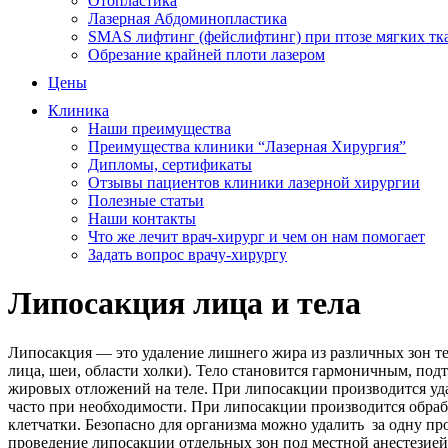
Отопластика
Лазерная Абдоминопластика
SMAS лифтинг (фейслифтинг) при птозе мягких тк
Обрезание крайней плоти лазером
Цены
Клиника
Наши преимущества
Преимущества клиники “Лазерная Хирургия”
Дипломы, сертификаты
Отзывы пациентов клиники лазерной хирургии
Полезные статьи
Наши контакты
Что же лечит врач-хирург и чем он нам помогает
Задать вопрос врачу-хирургу
Липосакция лица и тела
Липосакция — это удаление лишнего жира из различных зон тел
лица, шеи, области холки). Тело становится гармоничным, по
жировых отложений на теле. При липосакции производится уд
часто при необходимости. При липосакции производится обра
клетчатки. Безопасно для организма можно удалить за одну п
проведение липосакции отдельных зон под местной анестезие