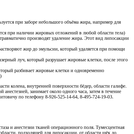
зуется при заборе небольшого объёма жира, например для
ется при наличии жировых отложений в любой области тела)
травматично производят удаление жира. Этот вид липосакции
е растворяют жир до эмульсии, который удаляется при помощи
азерный луч, который разрушает жировые клетки, после этого
оторый разбивает жировые клетки и одновременно
)
ти колена, внутренней поверхности бёдер, области галифе.
анестезией, занимает около одного часа, затем в течение
товичу по телефону 8-926-525-14-64, 8-495-724-19-03.
стаза и анестезии тканей операционного поля. Тумесцентная
области, подходящей для липосакции, от области щёк до