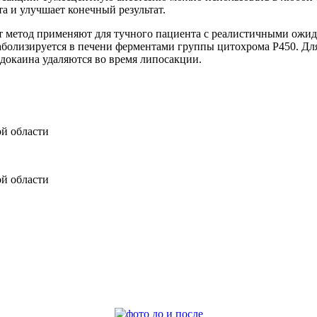
 и улучшает конечный результат.
 метод применяют для тучного пациента с реалистичными ожид
олизируется в печени ферментами группы цитохрома Р450. Для
идокаина удаляются во время липосакции.
ой области
ой области