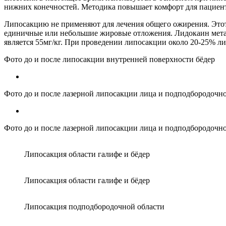
нижних конечностей. Методика повышает комфорт для пациента
Липосакцию не применяют для лечения общего ожирения. Этот
единичные или небольшие жировые отложения. Лидокаин метаб
является 55мг/кг. При проведении липосакции около 20-25% л
Фото до и после липосакции внутренней поверхности бёдер
Фото до и после лазерной липосакции лица и подподбородочн
Фото до и после лазерной липосакции лица и подподбородочн
Липосакция области галифе и бёдер
Липосакция области галифе и бёдер
Липосакция подподбородочной области