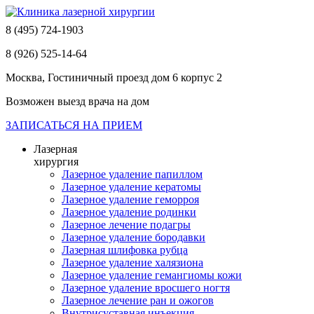
8 (495) 724-1903
8 (926) 525-14-64
Москва, Гостиничный проезд дом 6 корпус 2
Возможен выезд врача на дом
ЗАПИСАТЬСЯ НА ПРИЕМ
Лазерная
хирургия
Лазерное удаление папиллом
Лазерное удаление кератомы
Лазерное удаление геморроя
Лазерное удаление родинки
Лазерное лечение подагры
Лазерное удаление бородавки
Лазерная шлифовка рубца
Лазерное удаление халязиона
Лазерное удаление гемангиомы кожи
Лазерное удаление вросшего ногтя
Лазерное лечение ран и ожогов
Внутрисуставная инъекция